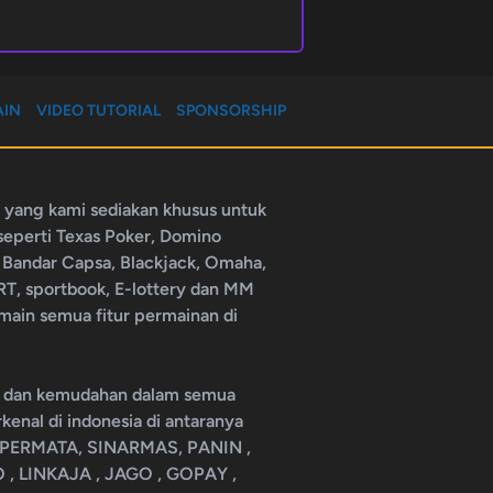
AIN
VIDEO TUTORIAL
SPONSORSHIP
 yang kami sediakan khusus untuk
seperti Texas Poker, Domino
 Bandar Capsa, Blackjack, Omaha,
RT, sportbook, E-lottery dan MM
rmain semua fitur permainan di
dan kemudahan dalam semua
kenal di indonesia di antaranya
 PERMATA, SINARMAS, PANIN ,
 , LINKAJA , JAGO , GOPAY ,