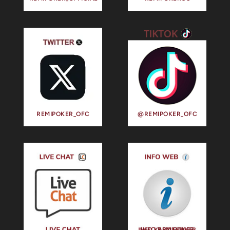
REMIPOKER_OFC
@REMIPOKER_OFC
INFO REMIPOKER