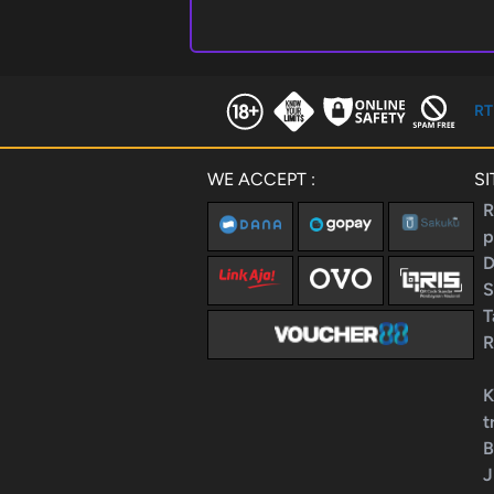
RT
WE ACCEPT :
SI
R
p
D
S
T
R
K
t
B
J